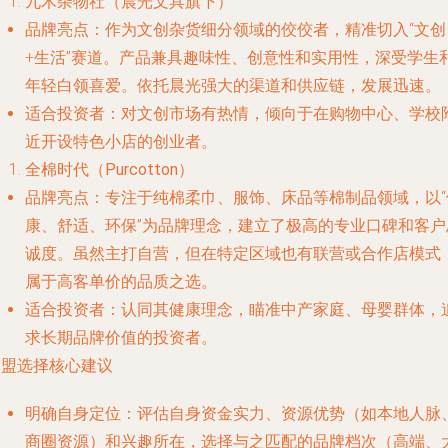
九木杂物社（晨光文具旗下）
品牌亮点
：作为文创杂货细分领域的佼佼者，精准切入“文创
+生活”赛道。产品兼具趣味性、创意性和实用性，深受学生
年轻白领喜爱。依托晨光强大的渠道和供应链，发展迅速。
适合投资者
：对文创市场有热情，倾向于在购物中心、学校
近开设特色小店的创业者。
全棉时代（Purcotton）
品牌亮点
：专注于纯棉柔巾、服饰、床品等棉制品领域，以“
康、舒适、环保”为品牌理念，建立了极高的专业口碑和客户
诚度。虽然主打自营，但在特定区域也有联营或合作店模式
属于高客单价的品质之选。
适合投资者
：认同其健康理念，瞄准中产家庭、母婴群体，
求长期品牌价值的投资者。
加盟选择核心建议
明确自身定位
：评估自身资金实力、资源优势（如本地人脉
商圈资源）和兴趣所在，选择与之匹配的品牌档次（高端、