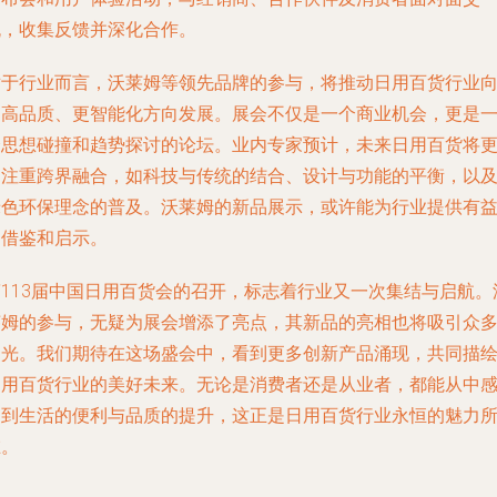
流，收集反馈并深化合作。
对于行业而言，沃莱姆等领先品牌的参与，将推动日用百货行业
更高品质、更智能化方向发展。展会不仅是一个商业机会，更是
个思想碰撞和趋势探讨的论坛。业内专家预计，未来日用百货将
加注重跨界融合，如科技与传统的结合、设计与功能的平衡，以
绿色环保理念的普及。沃莱姆的新品展示，或许能为行业提供有
的借鉴和启示。
第113届中国日用百货会的召开，标志着行业又一次集结与启航。
莱姆的参与，无疑为展会增添了亮点，其新品的亮相也将吸引众
目光。我们期待在这场盛会中，看到更多创新产品涌现，共同描
日用百货行业的美好未来。无论是消费者还是从业者，都能从中
受到生活的便利与品质的提升，这正是日用百货行业永恒的魅力
在。