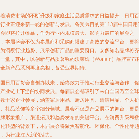
随着消费市场的不断升级和家庭生活品质需求的日益提升，日用
货行业正迎来新一轮的创新与发展。备受瞩目的第113届中国日用
货会即将拉开帷幕，作为行业内规模最大、影响力最广的展会之
一，本届盛会不仅为参展商和采购商搭建了高效的交流平台，更
成为洞察行业趋势、展示创新产品的重要窗口。众多知名品牌将
一堂，其中，以创新与品质著称的沃莱姆（Worlem）品牌宣布
携全新产品系列再度亮相，备受业界期待。
中国日用百货会自创办以来，始终致力于推动行业交流与合作，
进产业链上下游的协同发展。每届展会都吸引了来自全国乃至全
的数千家企业参展，涵盖家居用品、厨房用具、清洁用品、个人
理、礼品装饰等多个细分领域。展会不仅是产品展示的舞台，更
品牌形象推广、渠道拓展和趋势发布的关键平台。在消费升级和
字化转型的背景下，本届展会将聚焦智能化、环保化、个性化等
势，为行业注入新的活力。