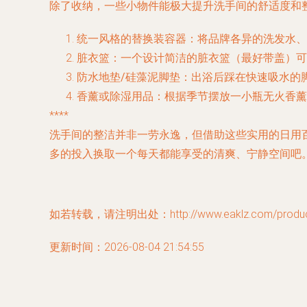
除了收纳，一些小物件能极大提升洗手间的舒适度和
统一风格的替换装容器
：将品牌各异的洗发水、
脏衣篮
：一个设计简洁的脏衣篮（最好带盖）可
防水地垫/硅藻泥脚垫
：出浴后踩在快速吸水的
香薰或除湿用品
：根据季节摆放一小瓶无火香薰
****
洗手间的整洁并非一劳永逸，但借助这些实用的日用
多的投入换取一个每天都能享受的清爽、宁静空间吧
如若转载，请注明出处：http://www.eaklz.com/product
更新时间：2026-08-04 21:54:55