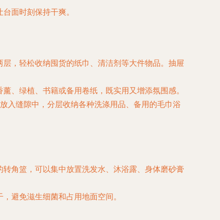
让台面时刻保持干爽。
两层，轻松收纳囤货的纸巾、清洁剂等大件物品。抽屉
香薰、绿植、书籍或备用卷纸，既实用又增添氛围感。
放入缝隙中，分层收纳各种洗涤用品、备用的毛巾浴
的转角篮，可以集中放置洗发水、沐浴露、身体磨砂膏
干，避免滋生细菌和占用地面空间。