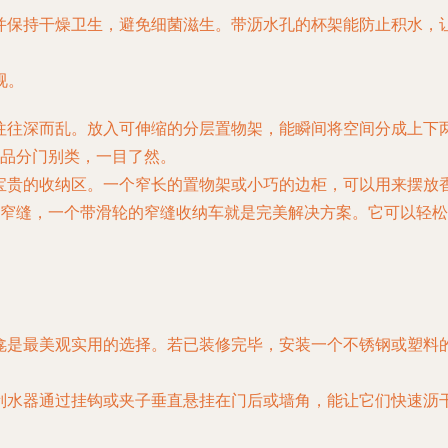
并保持干燥卫生，避免细菌滋生。带沥水孔的杯架能防止积水，
视。
往往深而乱。放入可伸缩的分层置物架，能瞬间将空间分成上下
品分门别类，一目了然。
宝贵的收纳区。一个窄长的置物架或小巧的边柜，可以用来摆放
窄缝，一个带滑轮的窄缝收纳车就是完美解决方案。它可以轻松
龛是最美观实用的选择。若已装修完毕，安装一个不锈钢或塑料
刮水器通过挂钩或夹子垂直悬挂在门后或墙角，能让它们快速沥