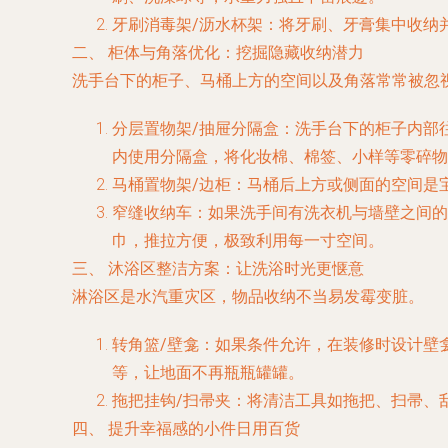
牙刷消毒架/沥水杯架
：将牙刷、牙膏集中收纳
二、 柜体与角落优化：挖掘隐藏收纳潜力
洗手台下的柜子、马桶上方的空间以及角落常常被忽
分层置物架/抽屉分隔盒
：洗手台下的柜子内部
内使用分隔盒，将化妆棉、棉签、小样等零碎物
马桶置物架/边柜
：马桶后上方或侧面的空间是
窄缝收纳车
：如果洗手间有洗衣机与墙壁之间的
巾，推拉方便，极致利用每一寸空间。
三、 沐浴区整洁方案：让洗浴时光更惬意
淋浴区是水汽重灾区，物品收纳不当易发霉变脏。
转角篮/壁龛
：如果条件允许，在装修时设计壁
等，让地面不再瓶瓶罐罐。
拖把挂钩/扫帚夹
：将清洁工具如拖把、扫帚、
四、 提升幸福感的小件日用百货