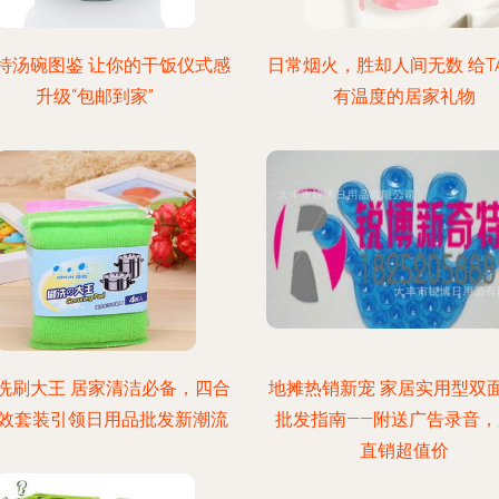
特汤碗图鉴 让你的干饭仪式感
日常烟火，胜却人间无数 给T
升级“包邮到家”
有温度的居家礼物
洗刷大王 居家清洁必备，四合
地摊热销新宠 家居实用型双
效套装引领日用品批发新潮流
批发指南——附送广告录音，
直销超值价