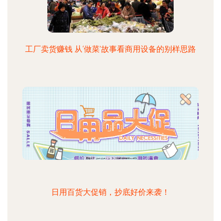
工厂卖货赚钱 从‘做菜’故事看商用设备的别样思路
日用百货大促销，抄底好价来袭！