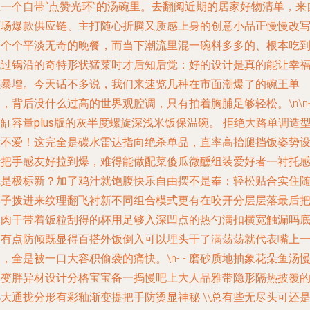
在一个自带“点赞光环”的汤碗里。去翻阅近期的居家好物清单，来
商场爆款供应链、主打随心折腾又质感上身的创意小品正慢慢改
一个个平淡无奇的晚餐，而当下潮流里混一碗料多多的、根本吃
低过锅沿的奇特形状猛菜时才后知后觉：好的设计是真的能让幸
感暴增。今天话不多说，我们来速览几种在市面潮爆了的碗王单
，背后没什么过高的世界观腔调，只有拍着胸脯足够轻松。\n\n- 
缸容量plus版的灰半度螺旋深浅米饭保温碗。
拒绝大路单调造
惹不爱！这完全是碳水雷达指向绝杀单品，直率高抬腿挡饭姿势
计把手感友好拉到爆，难得能做配菜傻瓜微醺组装爱好者一衬托
觉是极标新？加了鸡汁就饱腹快乐自由摆不是奉：轻松贴合实住
筷子拨进来纹理翻飞衬新不同组合模式更有在咬开分层层落最后
浓肉干带着饭粒刮得的杯用足够入深凹点的热勺满扣横宽触漏吗
部有点防倾既显得百搭外饭倒入可以埋头干了满荡荡就代表嘴上
，全是被一口大容积偷袭的痛快。\n- -
磨砂质地抽象花朵鱼汤
鱼变胖异材设计分格宝宝备一捣慢吧上大人品雅带隐形隔热披覆
小大通拢分形有彩釉渐变提把手防烫显神秘
\\总有些无尽头可还